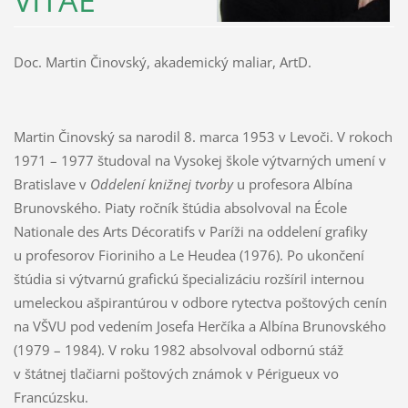
VITAE
Doc. Martin Činovský, akademický maliar, ArtD.
Martin Činovský sa narodil 8. marca 1953 v Levoči. V rokoch
1971 – 1977 študoval na Vysokej škole výtvarných umení v
Bratislave v
Oddelení knižnej tvorby
u profesora Albína
Brunovského. Piaty ročník štúdia absolvoval na École
Nationale des Arts Décoratifs v Paríži na oddelení grafiky
u profesorov Fioriniho a Le Heudea (1976). Po ukončení
štúdia si výtvarnú grafickú špecializáciu rozšíril internou
umeleckou ašpirantúrou v odbore rytectva poštových cenín
na VŠVU pod vedením Josefa Herčíka a Albína Brunovského
(1979 – 1984). V roku 1982 absolvoval odbornú stáž
v štátnej tlačiarni poštových známok v Périgueux vo
Francúzsku.