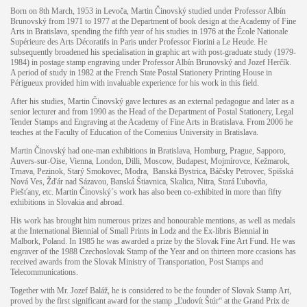
Born on 8th March, 1953 in Levoča, Martin Činovský studied under Professor Albín
Brunovský from 1971 to 1977 at the Department of book design at the Academy of Fine
Arts in Bratislava, spending the fifth year of his studies in 1976 at the École Nationale
Supérieure des Arts Décoratifs in Paris under Professor Fiorini a Le Heude. He
subsequently broadened his specialisation in graphic art with post-graduate study (1979-
1984) in postage stamp engraving under Professor Albín Brunovský and Jozef Herčík.
A period of study in 1982 at the French State Postal Stationery Printing House in
Périgueux provided him with invaluable experience for his work in this field.
After his studies, Martin Činovský gave lectures as an external pedagogue and later as a
senior lecturer and from 1990 as the Head of the Department of Postal Stationery, Legal
Tender Stamps and Engraving at the Academy of Fine Arts in Bratislava. From 2006 he
teaches at the Faculty of Education of the Comenius University in Bratislava.
Martin Činovský had one-man exhibitions in Bratislava, Homburg, Prague, Sapporo,
Auvers-sur-Oise, Vienna, London, Dilli, Moscow, Budapest, Mojmírovce, Kežmarok,
Trnava, Pezinok, Starý Smokovec, Modra,
Banská Bystrica, Báčsky Petrovec, Spišská
Nová Ves, Žďár nad Sázavou, Banská Štiavnica, Skalica, Nitra, Stará Ľubovňa,
Piešťany, etc. Martin Činovský´s work has also been co-exhibited in more than fifty
exhibitions in Slovakia and abroad.
His work has brought him numerous prizes and honourable mentions, as well as medals
at the International Biennial of Small Prints in Lodz and the Ex-libris Biennial in
Malbork, Poland. In 1985 he was awarded a prize by the Slovak Fine Art Fund. He was
engraver of the 1988 Czechoslovak Stamp of the Year and on thirteen more ccasions has
received awards from the Slovak Ministry of Transportation, Post Stamps and
Telecommunications.
Together with Mr. Jozef Baláž, he is considered to be the founder of Slovak Stamp Art,
proved by the first significant award for the stamp „Ľudovít Štúr“ at the Grand Prix de