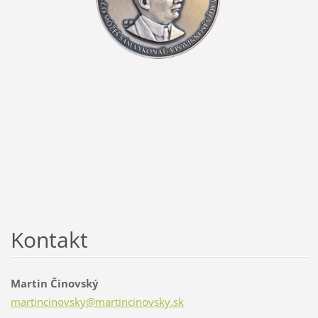
Kontakt
Martin Činovský
martinci
novsky@m
artincin
ovsky.sk