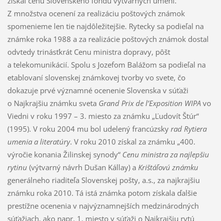
získal cenu Slovenského fondu výtvarných umení.
Z množstva ocenení za realizáciu poštových známok
spomenieme len tie najdôležitejšie. Rytecky sa podieľal na
známke roka 1988 a za realizácie poštových známok dostal
odvtedy trinásťkrát Cenu ministra dopravy, pôšt
a telekomunikácií. Spolu s Jozefom Balážom sa podieľal na
etablovaní slovenskej známkovej tvorby vo svete, čo
dokazuje prvé významné ocenenie Slovenska v súťaži
o Najkrajšiu známku sveta
Grand
Prix de l’Exposition WIPA
vo
Viedni v roku 1997 – 3. miesto za známku „Ľudovít Štúr“
(1995). V roku 2004 mu bol udelený francúzsky
rad
Rytiera
umenia
a literatúry
. V roku 2010 získal za známku „400.
výročie konania Žilinskej synody“
Cenu ministra za najlepšiu
rytinu
(výtvarný návrh Dušan Kállay) a
Krištáľovú známku
generálneho riaditeľa Slovenskej pošty, a.s., za najkrajšiu
známku roka 2010. Tá istá známka potom získala ďalšie
prestížne ocenenia v najvýznamnejších medzinárodných
súťažiach, ako napr. 1. miesto v súťaži o Najkrajšiu rytú