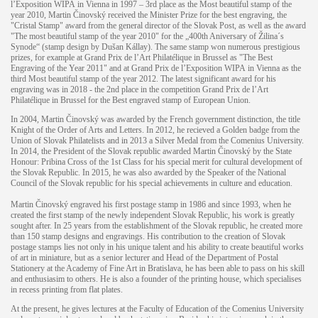
l’Exposition WIPA in Vienna in 1997 – 3rd place as the Most beautiful stamp of the
year 2010, Martin Činovský received the Minister Prize for the best engraving, the
"Cristal Stamp" award from the general director of the Slovak Post, as well as the award
"The most beautiful stamp of the year 2010" for the „400th Aniversary of Žilina´s
Synode“ (stamp design by Dušan Kállay). The same stamp won numerous prestigious
prizes, for example at Grand Prix de l’Art Philatélique in Brussel as "The Best
Engraving of the Year 2011" and at Grand Prix de l’Exposition WIPA in Vienna as the
third Most beautiful stamp of the year 2012. The latest significant award for his
engraving was in 2018 - the 2nd place in the competition Grand Prix de l’Art
Philatélique in Brussel for the Best engraved stamp of European Union.
In 2004, Martin Činovský was awarded by the French government distinction, the title
Knight of the Order of Arts and Letters. In 2012, he recieved a Golden badge from the
Union of Slovak Philatelists and in 2013 a Silver Medal from the Comenius University.
In 2014, the President of the Slovak republic awarded Martin Činovský by the State
Honour: Pribina Cross of the 1st Class for his special merit for cultural development of
the Slovak Republic. In 2015, he was also awarded by the Speaker of the National
Council of the Slovak republic for his special achievements in culture and education.
Martin Činovský engraved his first postage stamp in 1986 and since 1993, when he
created the first stamp of the newly independent Slovak Republic, his work is greatly
sought after. In 25 years from the establishment of the Slovak republic, he created more
than 150 stamp designs and engravings. His contribution to the creation of Slovak
postage stamps lies not only in his unique talent and his ability to create beautiful works
of art in miniature, but as a senior lecturer and Head of the Department of Postal
Stationery at the Academy of Fine Art in Bratislava, he has been able to pass on his skill
and enthusiasim to others. He is also a founder of the printing house, which specialises
in recess printing from flat plates.
At the present, he gives lectures at the Faculty of Education of the Comenius University