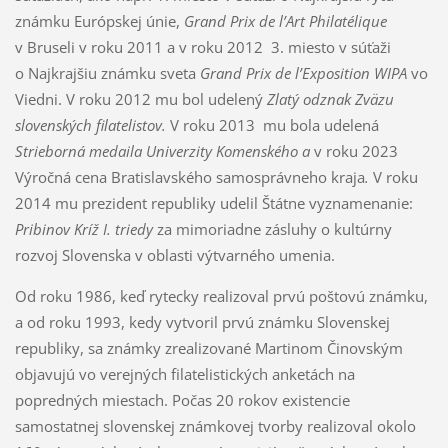
známku Európskej únie,
Grand Prix de l’Art Philatélique
v Bruseli v roku 2011 a v roku 2012 3. miesto v súťaži
o Najkrajšiu známku sveta
Grand Prix de l’Exposition
WIPA
vo
Viedni. V roku 2012 mu bol udelený
Zlatý odznak Zväzu
slovenských filatelistov.
V roku 2013 mu bola udelená
Strieborná medaila Univerzity Komenského a
v roku 2023
Výročná cena Bratislavského samosprávneho kraja
.
V roku
2014 mu prezident republiky udelil
Štátne vyznamenanie:
Pribinov Kríž I. triedy
za mimoriadne zásluhy o kultúrny
rozvoj Slovenska v oblasti výtvarného umenia.
Od roku 1986, keď rytecky realizoval prvú poštovú známku,
a od roku 1993, kedy vytvoril prvú známku Slovenskej
republiky, sa známky zrealizované Martinom Činovským
objavujú vo verejných filatelistických anketách na
popredných miestach. Počas 20 rokov existencie
samostatnej slovenskej známkovej tvorby realizoval okolo