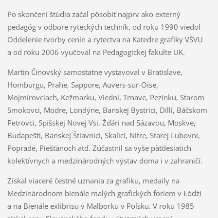
Po skončení štúdia začal pôsobiť najprv ako externý
pedagóg v odbore ryteckých techník, od roku 1990 viedol
Oddelenie tvorby cenín a rytectva na Katedre grafiky VŠVU
a od roku 2006 vyučoval na Pedagogickej fakulte UK.
Martin Činovský samostatne vystavoval v Bratislave,
Homburgu, Prahe, Sappore, Auvers-sur-Oise,
Mojmírovciach, Kežmarku, Viedni, Trnave, Pezinku, Starom
Smokovci, Modre, Londýne, Banskej Bystrici, Dillí, Báčskom
Petrovci, Spišskej Novej Vsi, Žďári nad Sázavou, Moskve,
Budapešti, Banskej Štiavnici, Skalici, Nitre, Starej Ľubovni,
Poprade, Piešťanoch atď. Zúčastnil sa vyše päťdesiatich
kolektívnych a medzinárodných výstav doma i v zahraničí.
Získal viaceré čestné uznania za grafiku, medaily na
Medzinárodnom bienále malých grafických foriem v Łódźi
a na Bienále exlibrisu v Malborku v Poľsku. V roku 1985