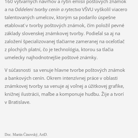
160 výtvarných návrhov a rytín emisií poštových známok
a na
Oddelení tvorby cenín a rytectva
VŠVU vyškolil viacero
talentovaných umelcov, ktorým sa podarilo úspešne
etablovať v tvorby poštových známok, čím položil pevné
základy slovenskej známkovej tvorby. Podieľal sa aj na
založení špecializovanej tlačiarne zameranej na oceľotlač
z plochých platní, čo je technológia, ktorou sa tlačia
umelecky najhodnotnejšie poštové známky.
V súčasnosti sa venuje hlavne tvorbe poštových známok
a bankových cenín. Okrem intenzívnej práce v oblasti
známkovej tvorby sa venuje aj voľnej a úžitkovej grafike,
knižnej ilustrácii, maľbe a komponuje hudbu. Žije a tvorí
v Bratislave.
Doc. Martin Činovský, ArtD.