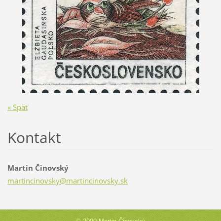
« Späť
Kontakt
Martin Činovský
martinci
novsky@m
artincin
ovsky.sk