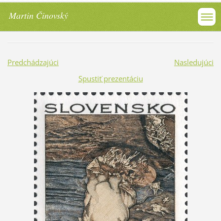
Martin Činovský
Predchádzajúci
Nasledujúci
Spustiť prezentáciu