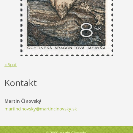
« Späť
Kontakt
Martin Činovský
martinci
novsky@m
artincin
ovsky.sk