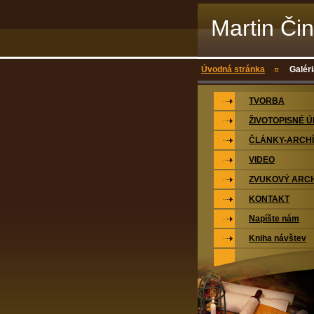
Martin Či
Úvodná stránka
Galér
TVORBA
ŽIVOTOPISNÉ 
ČLÁNKY-ARCH
VIDEO
ZVUKOVÝ ARCH
KONTAKT
Napíšte nám
Kniha návštev