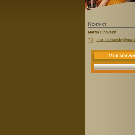
K
ONTAKT
Martin Činovský
martinci
novsky@m
ar
V
YHĽADÁVAN