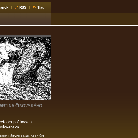
ránok
RSS
Tlač
MARTINA ČINOVSKÉHO
 rytcom poštových
oslovenska.
avskom Pálffyho paláci. Agentúru