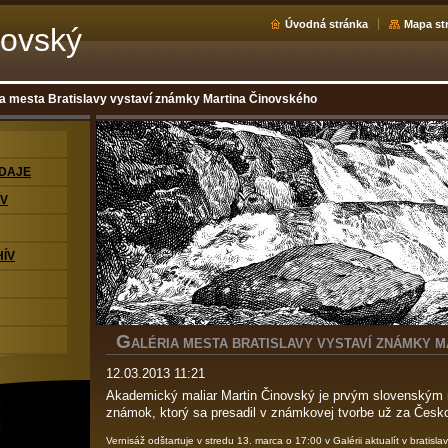
Úvodná stránka
Mapa st
novský
ia mesta Bratislavy vystaví známky Martina Činovského
ÚDAJE
ÍV
ÍV
G
ALÉRIA MESTA BRATISLAVY VYSTAVÍ ZNÁMKY 
12.03.2013 11:21
Akademický maliar Martin Činovský je prvým slovenským
známok, ktorý sa presadil v známkovej tvorbe už za Česk
Vernisáž odštartuje v stredu 13. marca o 17:00 v Galérii aktualít v bratisl