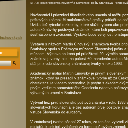
SITA o tom informovala hovorkyňa Slovenskej pošty Stanislava Pondelov
Návštevníci i priaznivci filatelistického umenia si môžu poz
poštových známok či maloformátové grafiky prítlačí na obá
Uvidia tiež rytecké rozkresby, ktoré slúžili rytcom ako prí
autorské návrhy poštových známok, ktoré boli pripravovan
šesťnásobnom zväčšení. Výstava bude verejnosti prístupná
tincin
ovsky.sk
Výstavu s názvom Martin Činovský: známková tvorba pripr
Bratislavy spolu s Poštovým múzeom Slovenskej pošty a
IE
múzeom. Výstava sa koná pri príležitosti 20. výročia samo
známkovej tvorby, ale i na počesť 60. narodením autora Ma
stál pri zrode slovenskej známkovej tvorby v roku 1993.
Akademický maliar Martin Činovský je prvým slovenským
známok, ktorý sa presadil v známkovej tvorbe už za Česk
charakterizuje viacero prvenstiev, je prvým s akademickým
prvým vedúcim samostatného Oddelenia rytectva poštovýc
výtvarných umení v Bratislave.
Vytvoril tiež prvú slovenskú poštovú známku v roku 1993 
slovenských korunách a je tiež autorom prvej poštovej z
vstupe Slovenska do eurozóny.
V známkovej tvorbe pôsobí 27 rokov, za ten čas vytvoril v
miniatúr, ktoré boli vytlačené vo forme poštových známok.