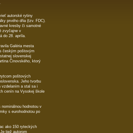
á.
rieť autorské rytiny
lky prvého dňa (tzv. FDC).
pravné kresby či samotné
é zvyčajne v
 do 28. apríla.
avila Galéria mesta
 s českým poštovým
statnej slovenskej
rtina Činovského, ktorý
 rytcom poštových
oslovenska. Jeho tvorbu
 vzdelaním a stal sa i
h cenín na Vysokej škole
s nominálnou hodnotou v
námky s eurohodnotou po
iac ako 150 ryteckých
 Je tiež autorom