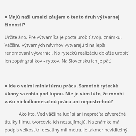
■
Majú naši umelci záujem o tento druh výtvarnej
činnosti?
Určite áno. Pre výtvarníka je pocta urobiť svoju známku.
Väčšinu výtvarných návrhov vytvárajú tí najlepší
renomovaní výtvarníci. No ryteckú realizáciu dokáže urobiť
len zopár grafikov - rytcov. Na Slovensku ich je päť.
■
Ide o veľmi miniatúrnu prácu. Samotné rytecké
úkony sa robia pod lupou. Nie je vám ľúto, že mnohí
vašu niekoľkomesačnú prácu ani nepostrehnú?
Ako kto. Veď väčšina ľudí si ani ne­prečíta záverečné
titulky filmu, tvor­covia ich nezaujímajú. Na známke má
podpis veľkosť tri desatiny mi­limetra. Je takmer neviditeľný.