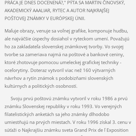
PRÁCA JE DNES DOCENENÁ?," PÝTA SA MARTIN ČINOVSKÝ,
AKADEMICKÝ AAALIAR, RYTEC A AUTOR NAJKRAJŠEJ
POŠTOVEJ ZNÁMKY V EURÓPSKEJ ÚNII.
Maľuje obrazy, venuje sa voľnej grafike, komponu­je hudbu,
ale najväčšie úspechy dosiahol v ryteckom umení. Považujú
ho za zakladateľa slovenskej známkovej tvorby. Vo svojej
tvorbe sa zameriava najmä na poštové a bankové ceniny,
ktoré zhotovuje pomocou umeleckej grafickej techniky -
oceľorytiny. Doteraz vytvoril viac než 160 výtvarných
návrhov a rytín známok s podobizňami slovenských
kultúrnych a politických osobností.
Svoju prvú poštovú známku vytvoril v roku 1986 a prvú
známku Slovenskej republiky v roku 1993. Vo verejných
filatelistických anketách sa jeho známky dlhodobo
umiestňujú na prvých miestach. V roku 1996 získal 3. cenu v
súťaži o Najkrajšiu známku sveta Grand Prix de ľ Exposition