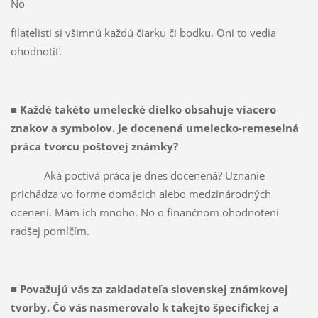
No
filatelisti si všimnú každú čiarku či bodku. Oni to vedia
ohodnotiť.
■
Každé takéto umelecké dielko obsahuje viacero
znakov a sym­bolov. Je docenená umelecko-remeselná
práca tvorcu poštovej známky?
Aká poctivá práca je dnes doce­nená? Uznanie
prichádza vo for­me domácich alebo medzinárod­ných
ocenení. Mám ich mnoho. No o finančnom ohodnotení
radšej pomlčím.
■
Považujú vás za zakladateľa slovenskej známkovej
tvorby. Čo vás nasmerovalo k takejto špecifickej a