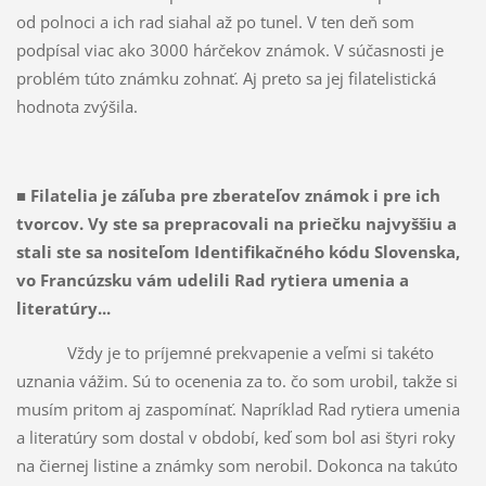
od polnoci a ich rad siahal až po tunel. V ten deň som
podpísal viac ako 3000 hárčekov známok. V súčasnosti je
problém túto známku zohnať. Aj preto sa jej filatelistická
hodnota zvýšila.
■
Filatelia je záľuba pre zberateľov známok i pre ich
tvorcov. Vy ste sa prepracovali na priečku najvyššiu a
stali ste sa nositeľom Identifikačného kódu Slovenska,
vo Francúzsku vám udelili Rad rytiera umenia a
literatúry...
Vždy je to príjemné prekvapenie a veľmi si takéto
uznania vážim. Sú to ocenenia za to. čo som urobil, takže si
musím pritom aj zaspomínať. Napríklad Rad rytiera umenia
a literatúry som dostal v období, keď som bol asi štyri roky
na čiernej listine a známky som nerobil. Dokonca na takúto