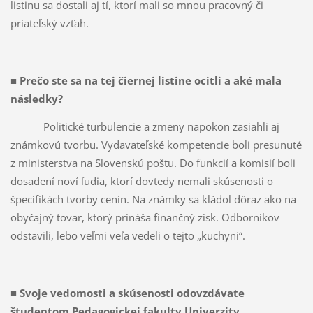
listinu sa dostali aj tí, ktorí mali so mnou pracovný či
priateľský vzťah.
■
Prečo ste sa na tej čiernej lis­tine ocitli a aké mala
následky?
Politické turbulencie a zmeny napokon zasiahli aj
známkovú tvorbu. Vydavateľské kompetencie boli presunuté
z ministerstva na Slovenskú poštu. Do funkcií a komisií boli
dosadení noví ľudia, ktorí dovtedy nemali skúsenosti o
špecifikách tvorby cenín. Na známky sa kládol dôraz ako na
obyčajný tovar, ktorý prináša finančný zisk. Odborníkov
odstavili, lebo veľmi veľa vedeli o tejto „kuchyni“.
■
Svoje vedomosti a skúsenosti odovzdávate
študentom Pedagogickej fakulty Univerzity