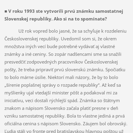
■
V roku 1993 ste vytvorili prvú známku samostatnej
Slovenskej republiky. Ako si na to spomínate?
Už rok vopred bolo jasné, že sa schyľuje k rozdeleniu
Československej republiky. Uvedomil som si, že okrem
množstva iných vecí bude potrebné vydávať aj vlastné
známky a iné ceniny. So zopár nadšencami sme sa snažili
presvedčiť zodpovedných pracovníkov Československej
pošty, že treba pripraviť prvú slovenskú známku. Spočiatku
to bolo márne úsilie. Niektorí mali názory, že by to bolo
„šírenie poplašnej správy o rozpade republiky“. Až keď sa
myšlienky ujal vtedajší minister pôšt a poďakoval mi za
iniciatívu, veci dostali rýchlejší spád. Známka so štátnym
znakom a nápisom Slovensko začala platiť presne v deň
vzniku samostatnej republiky. Bola to vlastne jediná a prvá
oficiálna cenina s nápisom Slovensko. Záujem bol obrovský.
Ľudia stáli vo fronte pred bratislavskou hlavnou poštou už