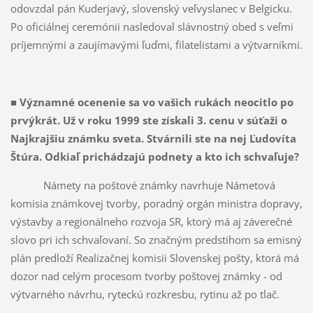
odovzdal pán Kuderjavý, slovenský veľvyslanec v Belgicku.
Po oficiálnej ceremónii nasledoval slávnostný obed s veľmi
príjemnými a zaujímavými ľuďmi, filatelistami a výtvarníkmi.
■
Významné ocenenie sa vo vašich rukách neocitlo po
prvýkrát. Už v roku 1999 ste získali 3. cenu v súťaži o
Najkrajšiu známku sveta. Stvárnili ste na nej Ľudovíta
Štúra. Odkiaľ prichádzajú podnety a kto ich schvaľuje?
Námety na poštové známky navrhuje Námetová
komisia známkovej tvorby, poradný orgán ministra dopravy,
výstavby a regionálneho rozvoja SR, ktorý má aj záverečné
slovo pri ich schvaľovaní. So značným predstihom sa emisný
plán predloží Realizačnej komisii Slovenskej pošty, ktorá má
dozor nad celým procesom tvorby poštovej známky - od
výtvarného návrhu, ryteckú rozkresbu, rytinu až po tlač.