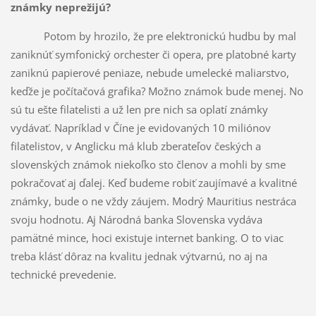
známky neprežijú?
Potom by hrozilo, že pre elektronickú hudbu by mal
zaniknúť symfonický orchester či opera, pre platobné karty
zaniknú papierové peniaze, nebude umelecké maliarstvo,
keďže je počítačová grafika? Možno známok bude menej. No
sú tu ešte filatelisti a už len pre nich sa oplatí známky
vydávať. Napríklad v Číne je evidovaných 10 miliónov
filatelistov, v Anglicku má klub zberateľov českých a
slovenských známok niekoľko sto členov a mohli by sme
pokračovať aj ďalej. Keď budeme robiť zaujímavé a kvalitné
známky, bude o ne vždy záujem. Modrý Mauritius nestráca
svoju hodnotu. Aj Národná banka Slovenska vydáva
pamätné mince, hoci existuje internet banking. O to viac
treba klásť dôraz na kvalitu jednak výtvarnú, no aj na
technické prevedenie.