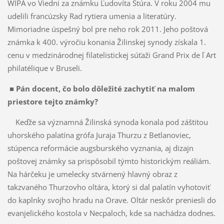
WIPA vo Viedni za známku Ľudovíta Štúra. V roku 2004 mu
udelili francúzsky Rad rytiera umenia a literatúry.
Mimoriadne úspešný bol pre neho rok 2011. Jeho poštová
známka k 400. výročiu konania Žilinskej synody získala 1.
cenu v medzinárodnej filatelistickej súťaži Grand Prix de ľ Art
philatélique v Bruseli.
■ Pán docent, čo bolo dôležité zachytiť na malom
priestore tejto známky?
Keďže sa významná Žilinská synoda konala pod záštitou
uhorského palatína grófa Juraja Thurzu z Betlanoviec,
stúpenca reformácie augsburského vyznania, aj dizajn
poštovej známky sa prispôsobil týmto historickým reáliám.
Na hárčeku je umelecky stvárnený hlavný obraz z
takzvaného Thurzovho oltára, ktorý si dal palatín vyhotoviť
do kaplnky svojho hradu na Orave. Oltár neskôr preniesli do
evanjelického kostola v Necpaloch, kde sa nachádza dodnes.