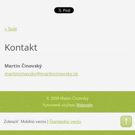
« Späť
Kontakt
Martin Činovský
martinci
novsky@m
artincin
ovsky.sk
© 2009 Martin Činovský
Vytvorené službou
Webnode
Zobraziť:
Mobilnú verziu
|
Štandardnú verziu