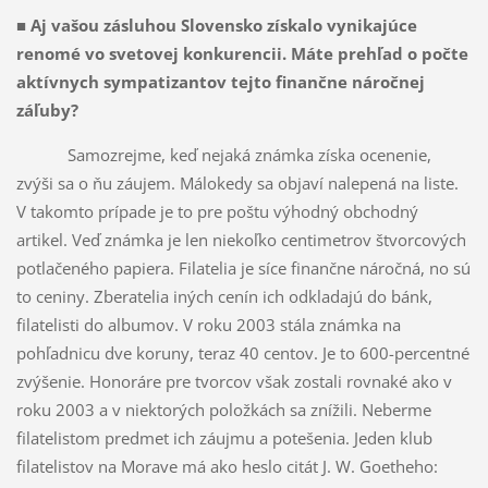
■
Aj vašou zásluhou Slovensko získalo vynikajúce
renomé vo svetovej konkurencii. Máte prehľad o počte
aktívnych sympatizantov tejto finančne náročnej
záľuby?
Samozrejme, keď nejaká známka získa ocenenie,
zvýši sa o ňu záujem. Málokedy sa objaví nalepená na liste.
V takomto prípade je to pre poštu výhodný obchodný
artikel. Veď známka je len niekoľko centimetrov štvorcových
potlačeného papiera. Filatelia je síce finančne náročná, no sú
to ceniny. Zberatelia iných cenín ich odkladajú do bánk,
filatelisti do albumov. V roku 2003 stála známka na
pohľadnicu dve koruny, teraz 40 centov. Je to 600-percentné
zvýšenie. Honoráre pre tvorcov však zostali rovnaké ako v
roku 2003 a v niektorých položkách sa znížili. Neberme
filatelistom predmet ich záujmu a potešenia. Jeden klub
filatelistov na Morave má ako heslo citát J. W. Goetheho: