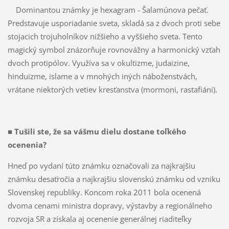
Dominantou známky je hexagram - Šalamúnova pečať.
Predstavuje usporiadanie sveta, skladá sa z dvoch proti sebe
stojacich trojuholníkov nižšieho a vyššieho sveta. Tento
magický symbol znázorňuje rovnovážny a harmonický vzťah
dvoch protipólov. Využíva sa v okultizme, judaizine,
hinduizme, islame a v mnohých iných náboženstvách,
vrátane niektorých vetiev kresťanstva (mormoni, rastafiáni).
■ Tušili ste, že sa vášmu dielu dostane toľkého
ocenenia?
Hneď po vydaní túto známku označovali za najkrajšiu
známku desaťročia a najkrajšiu slovenskú známku od vzniku
Slovenskej republiky. Koncom roka 2011 bola ocenená
dvoma cenami ministra dopravy, výstavby a regionálneho
rozvoja SR a získala aj ocenenie generálnej riaditeľky