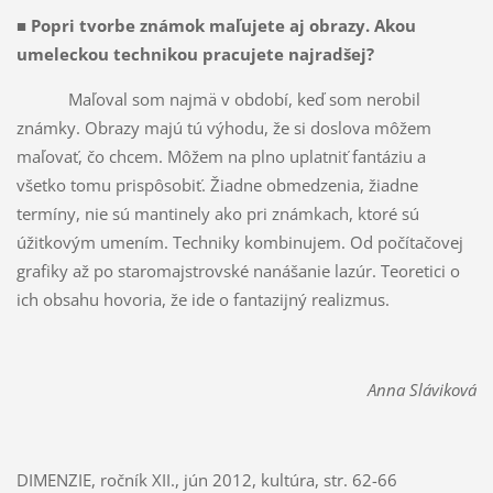
■
Popri tvorbe známok maľujete aj obrazy. Akou
umeleckou technikou pracujete najradšej?
Maľoval som najmä v období, keď som nerobil
známky. Obrazy majú tú výhodu, že si doslova môžem
maľovať, čo chcem. Môžem na plno uplatniť fantáziu a
všetko tomu prispôsobiť. Žiadne obmedzenia, žiadne
termíny, nie sú mantinely ako pri známkach, ktoré sú
úžitkovým umením. Techniky kombinujem. Od počítačovej
grafiky až po staromajstrovské nanášanie lazúr. Teoretici o
ich obsahu hovoria, že ide o fantazijný realizmus.
Anna Sláviková
DIMENZIE, ročník XII., jún 2012, kultúra, str. 62-66