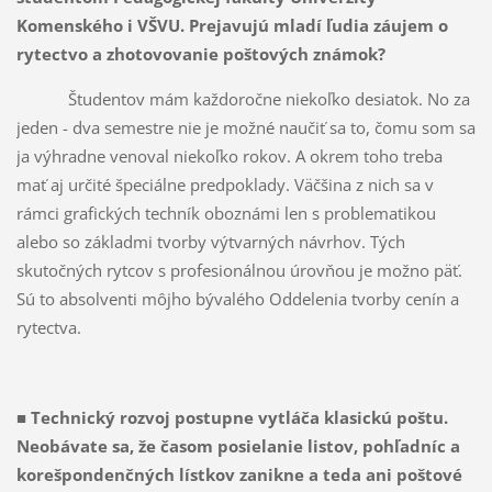
Komenského i VŠVU. Prejavujú mladí ľudia záujem o
rytectvo a zhotovovanie poštových známok?
Študentov mám každoročne niekoľko desiatok. No za
jeden - dva semestre nie je možné naučiť sa to, čomu som sa
ja výhradne venoval niekoľko rokov. A okrem toho treba
mať aj určité špeciálne predpoklady. Väčšina z nich sa v
rámci grafických techník oboznámi len s problematikou
alebo so základmi tvorby výtvarných návrhov. Tých
skutočných rytcov s profesionálnou úrovňou je možno päť.
Sú to absolventi môjho bývalého Oddelenia tvorby cenín a
rytectva.
■ Technický rozvoj postupne vytláča klasickú poštu.
Neobávate sa, že časom posielanie listov, pohľadníc a
korešpondenčných lístkov zanikne a teda ani poštové