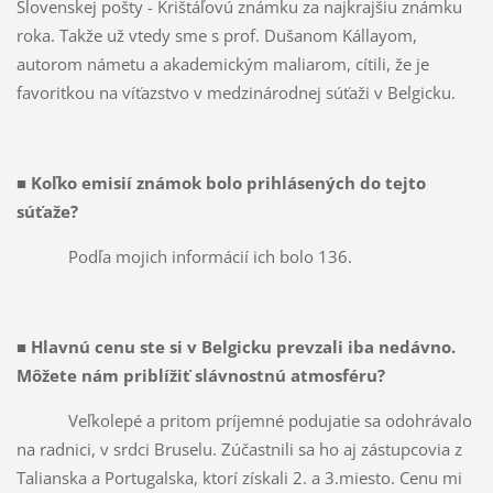
Slovenskej pošty - Krištáľovú známku za najkrajšiu známku
roka. Takže už vtedy sme s prof. Dušanom Kállayom,
autorom námetu a akademickým maliarom, cítili, že je
favoritkou na víťazstvo v medzinárodnej súťaži v Belgicku.
■
Koľko emisií známok bolo prihlásených do tejto
súťaže?
Podľa mojich informácií ich bolo 136.
■
Hlavnú cenu ste si v Belgicku prevzali iba nedávno.
Môžete nám priblížiť slávnostnú atmosféru?
Veľkolepé a pritom príjemné podujatie sa odohrávalo
na radnici, v srdci Bruselu. Zúčastnili sa ho aj zástupcovia z
Talianska a Portugalska, ktorí získali 2. a 3.miesto. Cenu mi