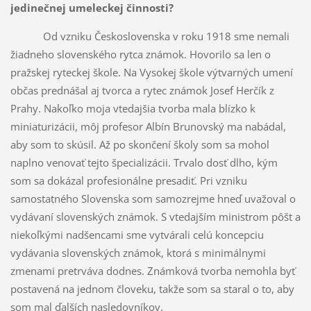
jedinečnej umeleckej činnosti?
Od vzniku Československa v roku 1918 sme nemali
žiadneho slovenského rytca známok. Hovorilo sa len o
pražskej ryteckej škole. Na Vysokej škole výtvarných ume­ní
občas prednášal aj tvorca a rytec známok Josef Herčík z
Prahy. Nakoľko moja vtedajšia tvorba mala blízko k
miniaturizácii, môj profesor Albín Brunovský ma nabádal,
aby som to skúsil. Až po skončení školy som sa mohol
naplno venovať tejto špecializácii. Trvalo dosť dlho, kým
som sa dokázal profesionálne presadiť. Pri vzniku
samostatného Slovenska som samozrejme hneď uvažoval o
vydávaní slovenských známok. S vtedajším ministrom pôšt a
niekoľkými nadšencami sme vytvárali celú koncepciu
vydávania slovenských známok, ktorá s minimálnymi
zmenami pretrváva dodnes. Známková tvorba nemohla byť
postavená na jednom človeku, takže som sa staral o to, aby
som mal ďalších nasledovníkov.