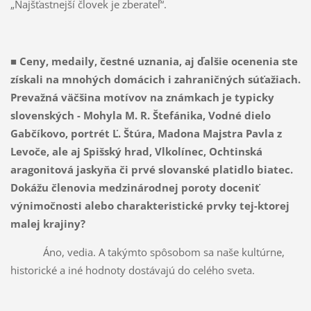
„Najšťastnejší človek je zberateľ“.
■ Ceny, medaily, čestné uznania, aj ďalšie ocenenia ste
získali na mnohých domácich i zahraničných súťažiach.
Prevažná väčšina motívov na známkach je typicky
slovenských - Mohyla M. R. Štefánika, Vodné dielo
Gabčíkovo, portrét Ľ. Štúra, Madona Majstra Pavla z
Levoče, ale aj Spišský hrad, Vlkolínec, Ochtinská
aragonitová jaskyňa či prvé slovanské platidlo biatec.
Dokážu členovia medzinárodnej poroty doceniť
výnimočnosti alebo charakteristické prvky tej-ktorej
malej krajiny?
Áno, vedia. A takýmto spôsobom sa naše kultúrne,
historické a iné hodnoty dostávajú do celého sveta.