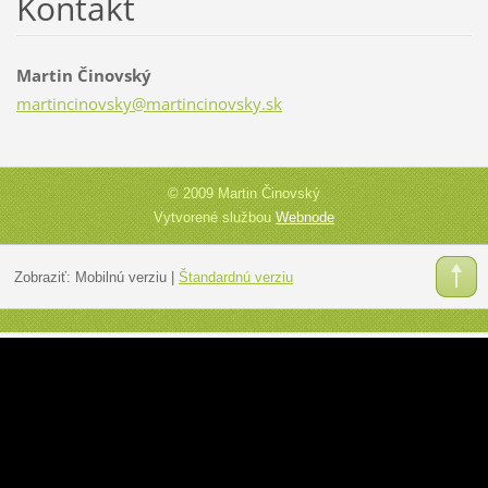
Kontakt
Martin Činovský
martinci
novsky@m
artincin
ovsky.sk
© 2009 Martin Činovský
Vytvorené službou
Webnode
Zobraziť:
Mobilnú verziu
|
Štandardnú verziu